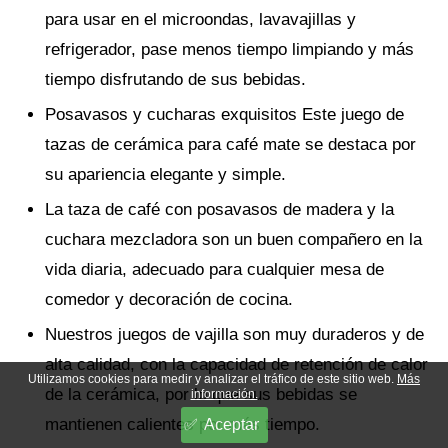
para usar en el microondas, lavavajillas y
refrigerador, pase menos tiempo limpiando y más
tiempo disfrutando de sus bebidas.
Posavasos y cucharas exquisitos Este juego de
tazas de cerámica para café mate se destaca por
su apariencia elegante y simple.
La taza de café con posavasos de madera y la
cuchara mezcladora son un buen compañero en la
vida diaria, adecuado para cualquier mesa de
comedor y decoración de cocina.
Nuestros juegos de vajilla son muy duraderos y de
alta calidad, con la capacidad de retención de calor
Utilizamos cookies para medir y analizar el tráfico de este sitio web.
Más
de la cerámica, por lo que sus bebidas se
información.
mantienen calientes por más tiempo.
Aceptar