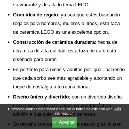
su vibrante y detallado tema LEGO.
Gran idea de regalo
: ya sea que estés buscando
regalos para hombres, mujeres o niños, esta taza
de cerámica LEGO es una excelente opción.
Construcción de cerámica duradera
: hecha de
cerámica de alta calidad, esta taza de café está
diseñada para durar.
Es perfecto para niños y adultos por igual, haciendo
que cada sorbo sea más agradable y aportando un
toque de nostalgia a tu rutina diaria.
Diseño único y divertido
: con un divertido diseño
LEGO Boy, esta taza genial es una fantástica
Utilizamos cookies para medir y analizar el tráfico de este sitio web.
Más
adición a cualquier colección de tazas.
información.
Aceptar
Su tamaño compacto hace que sea un gran ajuste