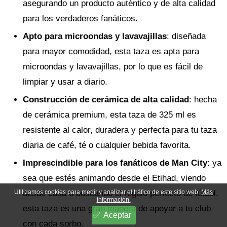
asegurando un producto auténtico y de alta calidad
para los verdaderos fanáticos.
Apto para microondas y lavavajillas
: diseñada
para mayor comodidad, esta taza es apta para
microondas y lavavajillas, por lo que es fácil de
limpiar y usar a diario.
Construcción de cerámica de alta calidad
: hecha
de cerámica premium, esta taza de 325 ml es
resistente al calor, duradera y perfecta para tu taza
diaria de café, té o cualquier bebida favorita.
Imprescindible para los fanáticos de Man City
: ya
sea que estés animando desde el Etihad, viendo
desde casa o buscando el regalo perfecto de fútbol,
Utilizamos cookies para medir y analizar el tráfico de este sitio web.
Más
información.
esta taza es una gran manera de apoyar a tu club
Aceptar
con cada sorbo.