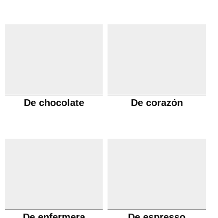
De chocolate
De corazón
De enfermera
De espresso