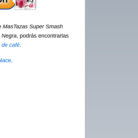
ue
MasTazas Super Smash
a Negra
, podrás encontrarlas
s de café
.
nlace
.