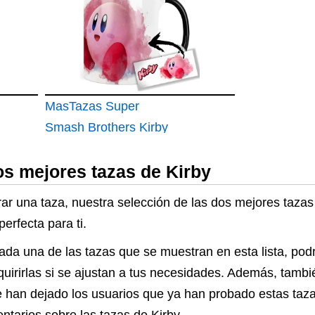
MasTazas Super
Smash Brothers Kirby
Taza Ceramica
os mejores tazas de Kirby
Interior y Asa Negra
r una taza, nuestra selección de las dos mejores tazas
erfecta para ti.
cada una de las tazas que se muestran en esta lista, pod
dquirirlas si se ajustan a tus necesidades. Además, tambi
 han dejado los usuarios que ya han probado estas tazas