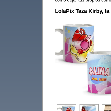
como dejar tus propios come
LolaPix Taza Kirby, l