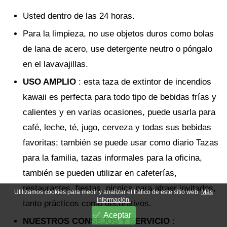
Usted dentro de las 24 horas.
Para la limpieza, no use objetos duros como bolas
de lana de acero, use detergente neutro o póngalo
en el lavavajillas.
USO AMPLIO
: esta taza de extintor de incendios
kawaii es perfecta para todo tipo de bebidas frías y
calientes y en varias ocasiones, puede usarla para
café, leche, té, jugo, cerveza y todas sus bebidas
favoritas; también se puede usar como diario Tazas
para la familia, tazas informales para la oficina,
también se pueden utilizar en cafeterías,
restaurantes, fiestas, picnics para atraer invitados,
Utilizamos cookies para medir y analizar el tráfico de este sitio web.
Más
información.
tanto prácticos como decorativos.
Aceptar
NUESTROS CONSEJOS Y SERVICIO
: