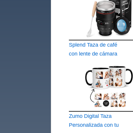
Splend Taza de café
con lente de cámara
y taza de viaje
Zumo Digital Taza
Personalizada con tu