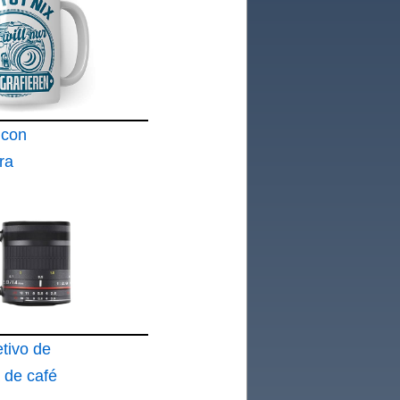
 con
ra
tivo de
 de café